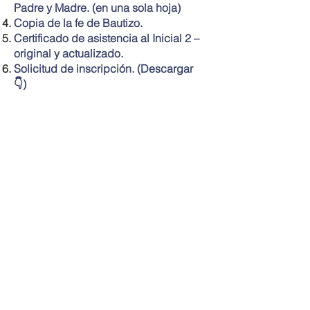
Padre y Madre. (en una sola hoja)
Copia de la fe de Bautizo.
Certificado de asistencia al Inicial 2 –
original y actualizado.
Solicitud de inscripción. (Descargar
👇)
Descargue el modelo de solicitud
NOTA:
- Las/los postulantes deberán cumplir
5 años de edad hasta diciembre del
2026.
- El valor de la inscripción debe ser
cancelado el mismo día de la
inscripción.
Contactanos