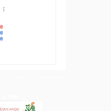
lios
38
38
38
es
Servicios
Plataformas