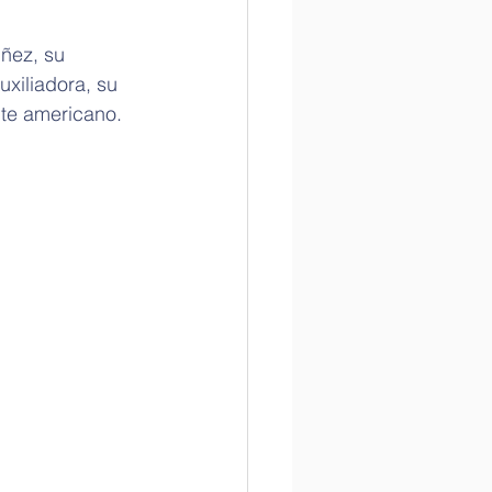
ñez, su 
xiliadora, su 
nte americano. 