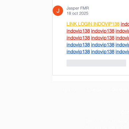
SEGURIDAD
Jasper FMR
18 oct 2025
LINK LOGIN INDOVIP138
ind
indovip138
indovip138
indov
indovip138
indovip138
indov
indovip138
indovip138
indov
indovip138
indovip138
indov
Me gusta
Reaccionar
Inicio
Somos
Gestió
Con
Direccion: Av. Huayna
Cel: +593 99 926 2751