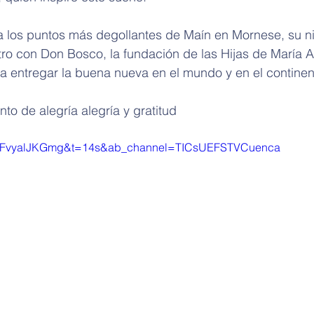
za los puntos más degollantes de Maín en Mornese, su ni
ro con Don Bosco, la fundación de las Hijas de María Au
ra entregar la buena nueva en el mundo y en el contine
to de alegría alegría y gratitud
v=bFvyalJKGmg&t=14s&ab_channel=TICsUEFSTVCuenca