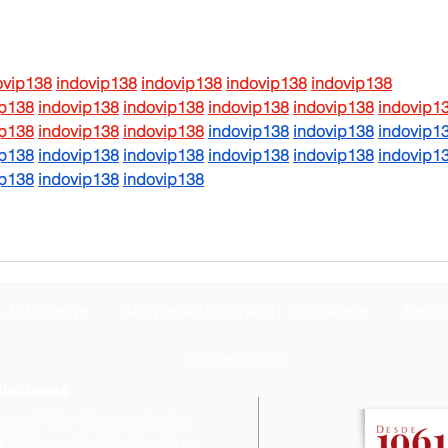
Auxi
ovip138
indovip138
indovip138
indovip138
indovip138
ip138
indovip138
indovip138
indovip138
indovip138
indovip1
ip138
indovip138
indovip138
indovip138
indovip138
indovip1
ip138
indovip138
indovip138
indovip138
indovip138
indovip1
ip138
indovip138
indovip138
n Educativa
Movimiento Juvenil Salesiano
Padr
Contáctenos
tactanos
capac 5-30 y Viracochabamba
Email:
secretaria@uestv.edu.ec